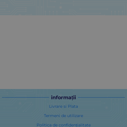
informații
Livrare si Plata
Termeni de utilizare
Politica de confidențialitate