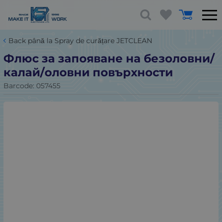
Back până la Spray de curățare JETCLEAN
Флюс за запояване на безоловни/
калай/оловни повърхности
Barcode:
057455