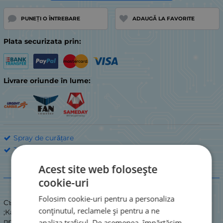
PUNEȚI O ÎNTREBARE
ADAUGĂ LA FAVORITE
Plata securizata prin:
Livrare oriunde în lume:
Spray de curățare
JETCLEAN
Acest site web folosește
Descriere
cookie-uri
Folosim cookie-uri pentru a personaliza
Състояние: NEW
conținutul, reclamele și pentru a ne
;Като цяло осигурява отлична спойка.\nЛоша
производителност на свързване за 144-168
analiza traficul. De asemenea, împărtășim