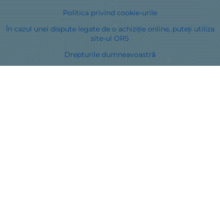
Politica privind cookie-urile
În cazul unei dispute legate de o achiziție online, puteți utiliza
site-ul ORS
Drepturile dumneavoastră
Despre noi
Harta site-ului
Contacte
Curieri
Metodă de plată