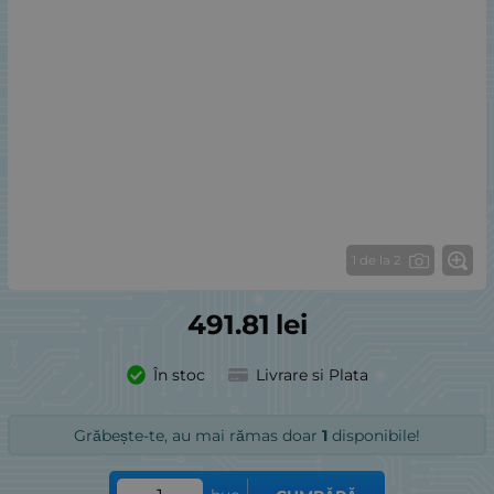
1 de la 2
491.81
lei
În stoc
Livrare si Plata
Grăbește-te, au mai rămas doar
1
disponibile!