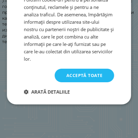
;Пистолет за горещ въздух ZD-8907;Преносим поялник с
горещ въздух с температурен диапазон 200-500 ℃ ,
conținutul, reclamele și pentru a ne
предназначен за монтаж и демонтаж на SMD компоненти
analiza traficul. De asemenea, împărtășim
като SOIC, CHIP, QFP, PLCC, BGA , за свиване на
informații despre utilizarea site-ului
термосвиваеми тръби и за други случаи при, които се
nostru cu partenerii noștri de publicitate și
изисква концентрирана топлина. Пистолета е с LCD
дисплей и регулиране в широко граници на
analiză, care le pot combina cu alte
температурата и скоростта на въздушния поток.
informații pe care le-ați furnizat sau pe
care le-au colectat din utilizarea serviciilor
lor.
ACCEPTĂ TOATE
ARATĂ DETALIILE