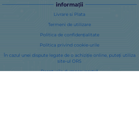
informații
Livrare si Plata
Termeni de utilizare
Politica de confidențialitate
Politica privind cookie-urile
În cazul unei dispute legate de o achiziție online, puteți utiliza
site-ul ORS
Drepturile dumneavoastră
Despre noi
Harta site-ului
Contacte
Curieri