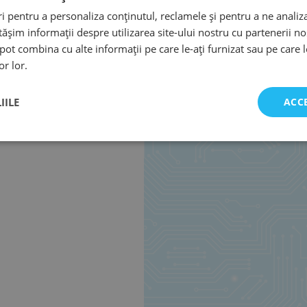
 pentru a personaliza conținutul, reclamele și pentru a ne analiza
șim informații despre utilizarea site-ului nostru cu partenerii noș
e pot combina cu alte informații pe care le-ați furnizat sau pe care 
or lor.
IILE
ACC