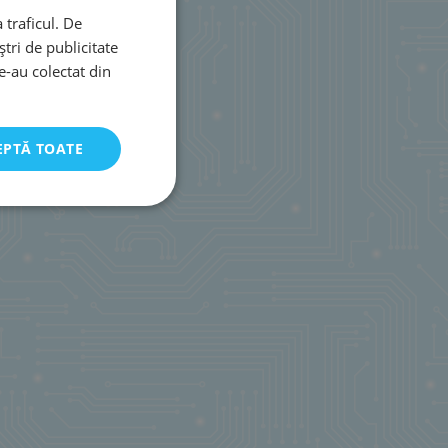
 traficul. De
tri de publicitate
le-au colectat din
EPTĂ TOATE