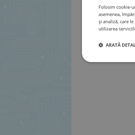
Folosim cookie-uri
asemenea, împărtă
și analiză, care l
utilizarea serviciil
ARATĂ DETAL