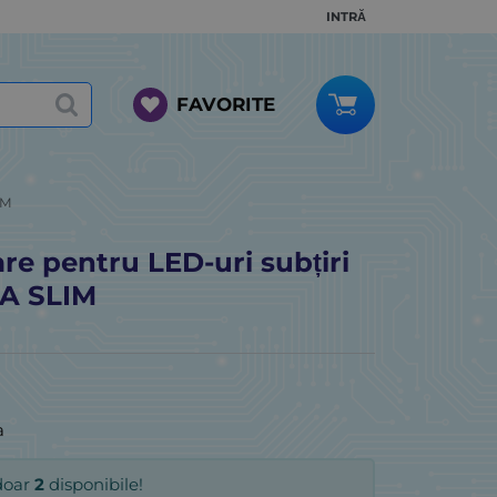
INTRĂ
FAVORITE
IM
re pentru LED-uri subțiri
5A SLIM
a
doar
2
disponibile!