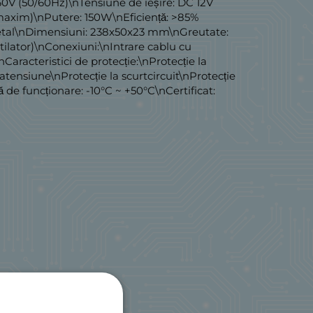
60V (50/60Hz)\nTensiune de ieșire: DC 12V
(maxim)\nPutere: 150W\nEficiență: >85%
 Metal\nDimensiuni: 238x50x23 mm\nGreutate:
tilator)\nConexiuni:\nIntrare cablu cu
racteristici de protecție:\nProtecție la
atensiune\nProtecție la scurtcircuit\nProtecție
 de funcționare: -10°C ~ +50°C\nCertificat: