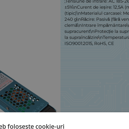
;Tensiune de intrare: AC 185-2
±5%\nCurent de ieșire: 12,5A 
(tipic)\nMaterialul carcasei:
240 g\nRăcire: Pasivă (fără ven
clemă\nIntrare împământare\nCa
supracurent\nProtecție la supr
la supraîncălzire\nTemperatură
ISO9001:2015, RoHS, CE
eb folosește cookie-uri