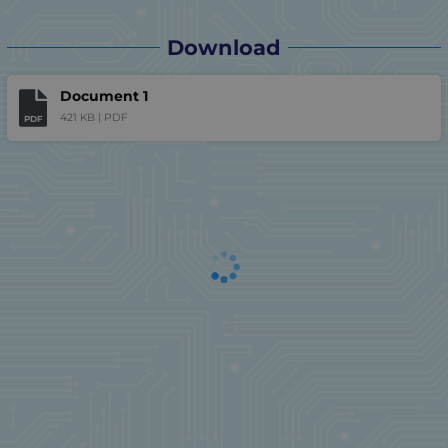
Download
Document 1
421 KB |
PDF
PDF