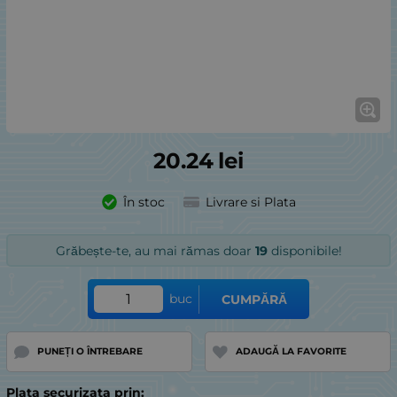
20.24
lei
În stoc
Livrare si Plata
Grăbește-te, au mai rămas doar
19
disponibile!
buc
CUMPĂRĂ
PUNEȚI O ÎNTREBARE
ADAUGĂ LA FAVORITE
Plata securizata prin: