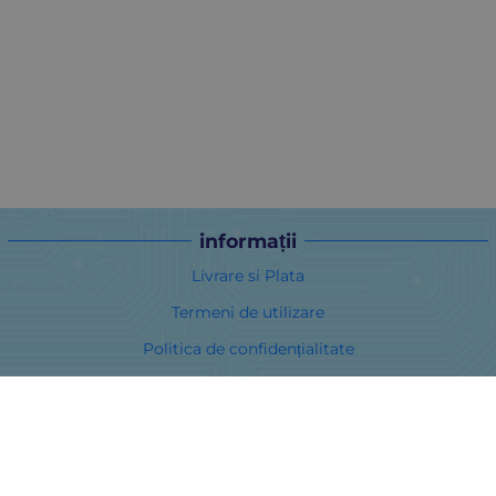
informații
Livrare si Plata
Termeni de utilizare
Politica de confidențialitate
Politica privind cookie-urile
În cazul unei dispute legate de o achiziție online, puteți utiliza
site-ul ORS
Drepturile dumneavoastră