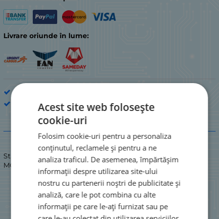
Livrare oriunde în lume:
Tranzistoare NFET < 200 V
IR
Acest site web folosește
cookie-uri
Descriere
Folosim cookie-uri pentru a personaliza
conținutul, reclamele și pentru a ne
Stare: NOU / NOU
analiza traficul. De asemenea, împărtășim
MOS-N-FET Vdss=75V Idss=170A Rds(pornit)=4.5mR 330W
informații despre utilizarea site-ului
nostru cu partenerii noștri de publicitate și
analiză, care le pot combina cu alte
informații pe care le-ați furnizat sau pe
care le-au colectat din utilizarea serviciilor