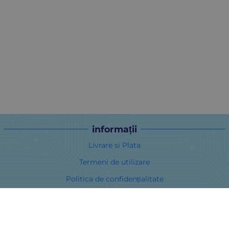
informații
Livrare si Plata
Termeni de utilizare
Politica de confidențialitate
Politica privind cookie-urile
În cazul unei dispute legate de o achiziție online, puteți utiliza
site-ul ORS