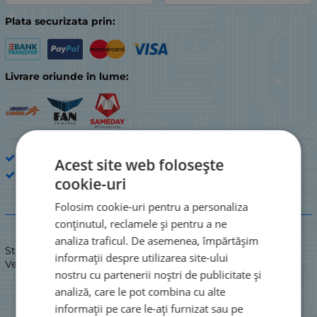
Plata securizata prin:
Livrare oriunde în lume:
Fani
Acest site web folosește
TIDAR
cookie-uri
Folosim cookie-uri pentru a personaliza
Descriere
conținutul, reclamele și pentru a ne
analiza traficul. De asemenea, împărtășim
Stare: NOUĂ
informații despre utilizarea site-ului
Ventilator 12V 70mmx70mmx15mm
nostru cu partenerii noștri de publicitate și
analiză, care le pot combina cu alte
informații pe care le-ați furnizat sau pe