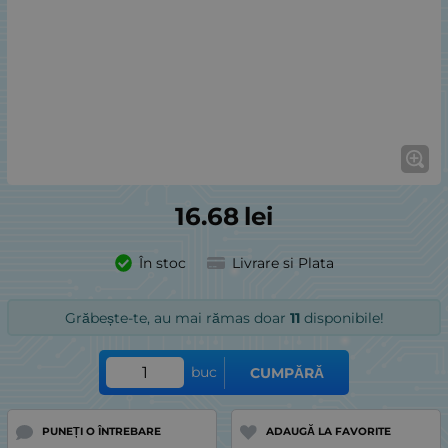
16.68
lei
În stoc
Livrare si Plata
Grăbește-te, au mai rămas doar
11
disponibile!
buc
CUMPĂRĂ
PUNEȚI O ÎNTREBARE
ADAUGĂ LA FAVORITE