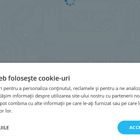
eb folosește cookie-uri
 pentru a personaliza conținutul, reclamele și pentru a ne analiza
șim informații despre utilizarea site-ului nostru cu partenerii noș
e pot combina cu alte informații pe care le-ați furnizat sau pe care 
or lor.
IILE
ACC