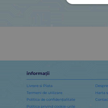
informații
Livrare si Plata
Despre
Termeni de utilizare
Harta s
Politica de confidențialitate
Contac
Politica privind cookie-urile