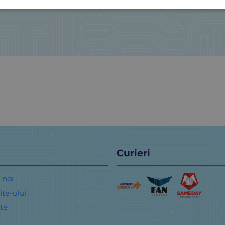
Curieri
 noi
ite-ului
te