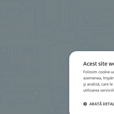
Acest site w
Folosim cookie-uri
asemenea, împărtă
și analiză, care l
utilizarea serviciil
ARATĂ DETAL