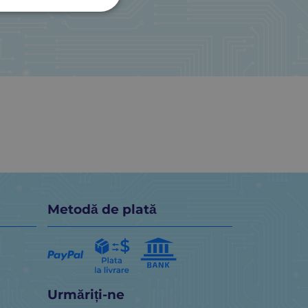
Metodă de plată
Urmăriți-ne