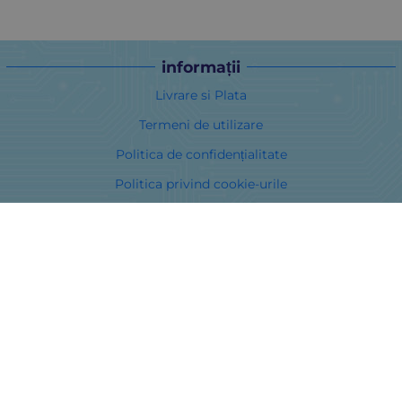
informații
Livrare si Plata
Termeni de utilizare
Politica de confidențialitate
Politica privind cookie-urile
În cazul unei dispute legate de o achiziție online, puteți utiliza
site-ul ORS
Drepturile dumneavoastră
Despre noi
Harta site-ului
Contacte