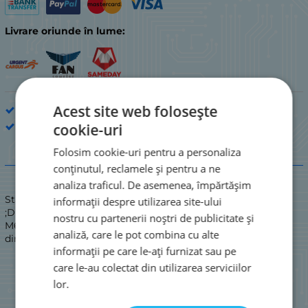
Livrare oriunde în lume:
Acest site web folosește
Diodă
KUBARA LAMINA
cookie-uri
Folosim cookie-uri pentru a personaliza
Descriere
conținutul, reclamele și pentru a ne
analiza traficul. De asemenea, împărtășim
Stare: NOUĂ
informații despre utilizarea site-ului
;Diodă: redresoare cu șurub; 600V 70A; anod cu șurub; DO5;
nostru cu partenerii noștri de publicitate și
M6; (anod corp) concepută pentru instalare în vrac.\nCurent
analiză, care le pot combina cu alte
direct maxim::200 [A]\n
informații pe care le-ați furnizat sau pe
care le-au colectat din utilizarea serviciilor
lor.