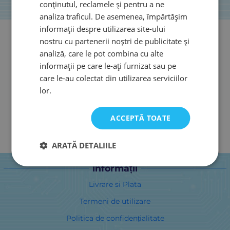
conținutul, reclamele și pentru a ne
analiza traficul. De asemenea, împărtășim
informații despre utilizarea site-ului
nostru cu partenerii noștri de publicitate și
analiză, care le pot combina cu alte
informații pe care le-ați furnizat sau pe
care le-au colectat din utilizarea serviciilor
lor.
ACCEPTĂ TOATE
ARATĂ DETALIILE
informații
Livrare si Plata
Termeni de utilizare
Politica de confidențialitate