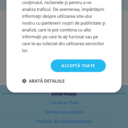
conținutul, reclamele și pentru a ne
analiza traficul. De asemenea, împărtășim
informații despre utilizarea site-ului
nostru cu partenerii noștri de publicitate și
analiză, care le pot combina cu alte
informații pe care le-ați furnizat sau pe
care le-au colectat din utilizarea serviciilor
lor.
ACCEPTĂ TOATE
ARATĂ DETALIILE
informații
Livrare si Plata
Termeni de utilizare
Politica de confidențialitate