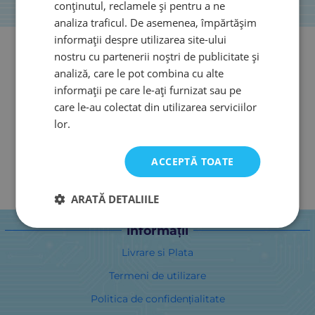
conținutul, reclamele și pentru a ne
analiza traficul. De asemenea, împărtășim
informații despre utilizarea site-ului
nostru cu partenerii noștri de publicitate și
analiză, care le pot combina cu alte
informații pe care le-ați furnizat sau pe
care le-au colectat din utilizarea serviciilor
lor.
ACCEPTĂ TOATE
ARATĂ DETALIILE
informații
Livrare si Plata
Termeni de utilizare
Politica de confidențialitate