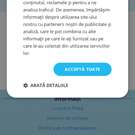
conținutul, reclamele și pentru a ne
analiza traficul. De asemenea, împărtășim
informații despre utilizarea site-ului
nostru cu partenerii noștri de publicitate și
analiză, care le pot combina cu alte
informații pe care le-ați furnizat sau pe
care le-au colectat din utilizarea serviciilor
lor.
ACCEPTĂ TOATE
ARATĂ DETALIILE
informații
Livrare si Plata
Termeni de utilizare
Politica de confidențialitate