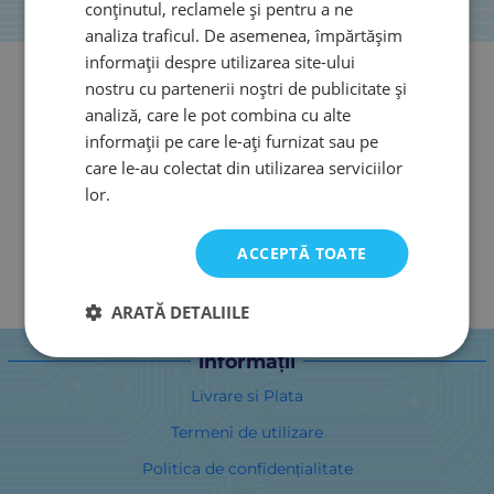
conținutul, reclamele și pentru a ne
analiza traficul. De asemenea, împărtășim
informații despre utilizarea site-ului
nostru cu partenerii noștri de publicitate și
analiză, care le pot combina cu alte
informații pe care le-ați furnizat sau pe
care le-au colectat din utilizarea serviciilor
lor.
ACCEPTĂ TOATE
ARATĂ DETALIILE
informații
Livrare si Plata
Termeni de utilizare
Politica de confidențialitate