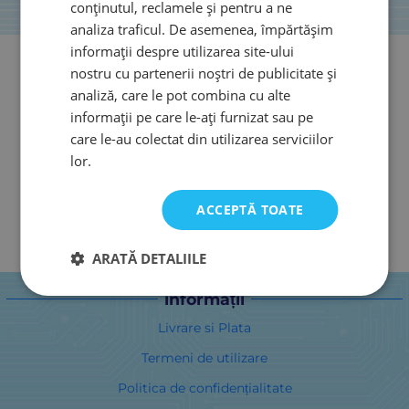
conținutul, reclamele și pentru a ne
analiza traficul. De asemenea, împărtășim
informații despre utilizarea site-ului
nostru cu partenerii noștri de publicitate și
analiză, care le pot combina cu alte
informații pe care le-ați furnizat sau pe
care le-au colectat din utilizarea serviciilor
lor.
ACCEPTĂ TOATE
ARATĂ DETALIILE
informații
Livrare si Plata
Termeni de utilizare
Politica de confidențialitate