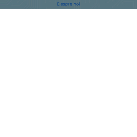
Despre noi
Harta site-ului
Contacte
Curieri
Metodă de plată
Urmăriți-ne