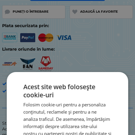
PUNEȚI O ÎNTREBARE
ADAUGĂ LA FAVORITE
Plata securizata prin:
Livrare oriunde în lume:
Acasa Produse si piese de shimbh
Acest site web folosește
EARLLDOM
cookie-uri
Folosim cookie-uri pentru a personaliza
Descriere
conținutul, reclamele și pentru a ne
analiza traficul. De asemenea, împărtășim
Stare: NOUĂ
informații despre utilizarea site-ului
Adaptor receptor Bluetooth auto wireless, audio AUX de 3,5
nostru cu partenerii noștri de publicitate și
mm, stereo, muzică acasă, hands-free ET-M72\n Design