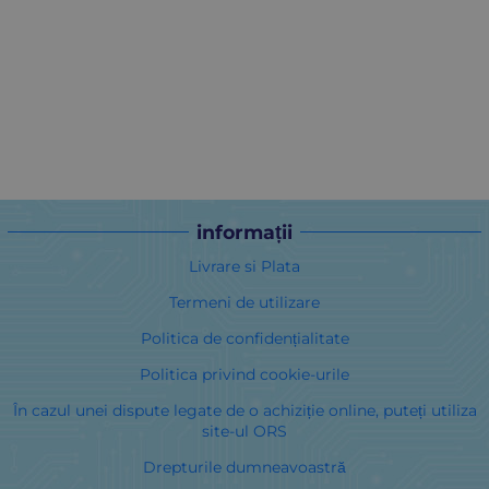
informații
Livrare si Plata
Termeni de utilizare
Politica de confidențialitate
Politica privind cookie-urile
În cazul unei dispute legate de o achiziție online, puteți utiliza
site-ul ORS
Drepturile dumneavoastră