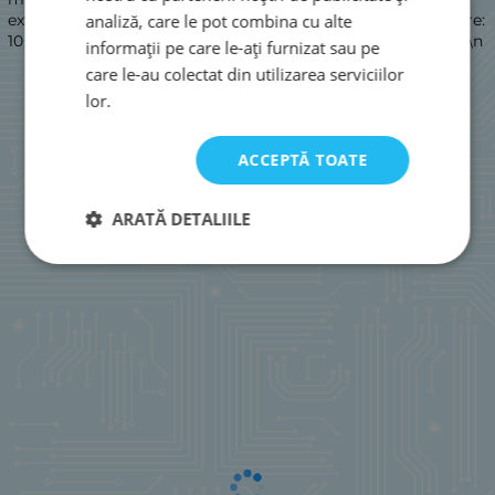
analiză, care le pot combina cu alte
extrem de compact; Difuzor Bluetooth, distanță de conectare:
10 metri\n Acceptă versiunea Bluetooth 5.0 și 1.2 și A2D\n \n\n
informații pe care le-ați furnizat sau pe
care le-au colectat din utilizarea serviciilor
lor.
ACCEPTĂ TOATE
ARATĂ DETALIILE