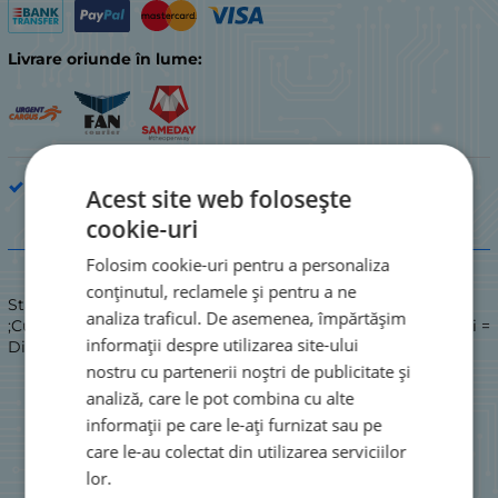
Livrare oriunde în lume:
Role și curele
Acest site web folosește
cookie-uri
Descriere
Folosim cookie-uri pentru a personaliza
conținutul, reclamele și pentru a ne
Stare: NOU / NOU
analiza traficul. De asemenea, împărtășim
;Curea pătrată video BLS84-01 Ø:84,50x1,50mm\nDimensiuni =
informații despre utilizarea site-ului
Diametru x grosime\nCircumferință = diametru x 3,1416 (Pi)
nostru cu partenerii noștri de publicitate și
analiză, care le pot combina cu alte
informații pe care le-ați furnizat sau pe
care le-au colectat din utilizarea serviciilor
lor.