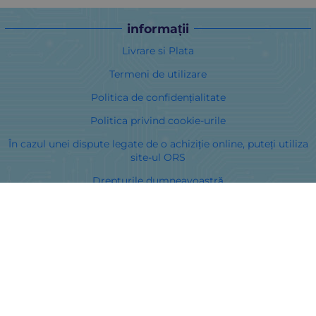
informații
Livrare si Plata
Termeni de utilizare
Politica de confidențialitate
Politica privind cookie-urile
În cazul unei dispute legate de o achiziție online, puteți utiliza
site-ul ORS
Drepturile dumneavoastră
Despre noi
Harta site-ului
Contacte
Curieri