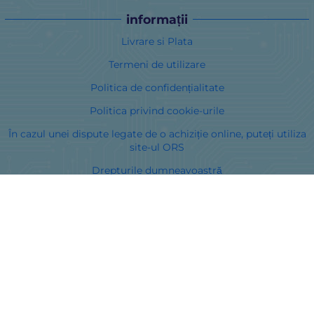
informații
Livrare si Plata
Termeni de utilizare
Politica de confidențialitate
Politica privind cookie-urile
În cazul unei dispute legate de o achiziție online, puteți utiliza
site-ul ORS
Drepturile dumneavoastră
Despre noi
Harta site-ului
Contacte
Curieri