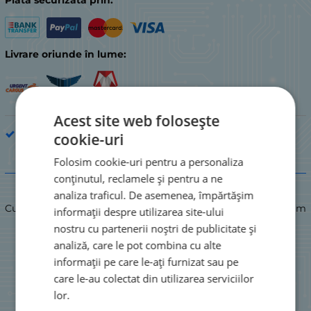
Plata securizata prin:
Livrare oriunde în lume:
Acest site web folosește
Role și curele
cookie-uri
Folosim cookie-uri pentru a personaliza
Descriere
conținutul, reclamele și pentru a ne
analiza traficul. De asemenea, împărtășim
Curea pătrată video 112.00x2.4x2.0mm. Circumferință 351.8mm
informații despre utilizarea site-ului
nostru cu partenerii noștri de publicitate și
analiză, care le pot combina cu alte
informații pe care le-ați furnizat sau pe
care le-au colectat din utilizarea serviciilor
lor.