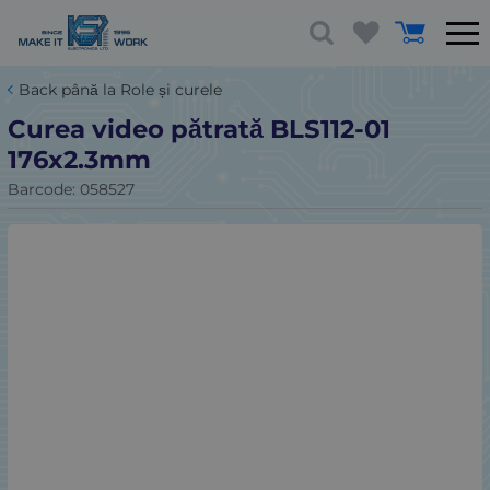
Back până la Role și curele
Curea video pătrată BLS112-01
176x2.3mm
Barcode:
058527