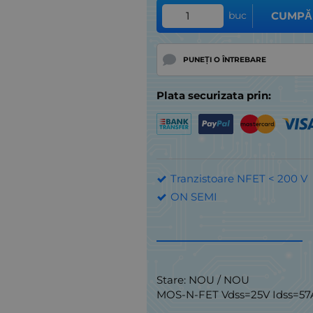
buc
CUMPĂ
PUNEȚI O ÎNTREBARE
Plata securizata prin:
Tranzistoare NFET < 200 V
ON SEMI
Stare: NOU / NOU
MOS-N-FET Vdss=25V Idss=5