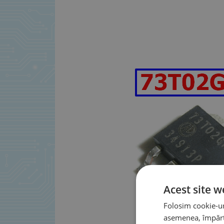
Acest site w
Folosim cookie-uri
asemenea, împărtă