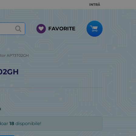
INTRĂ
FAVORITE
istor AP73T02GH
T02GH
a
doar
18
disponibile!