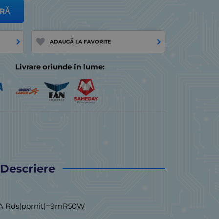
RĂ
ADAUGĂ LA FAVORITE
Livrare oriunde în lume:
Descriere
7A Rds(pornit)=9mR50W