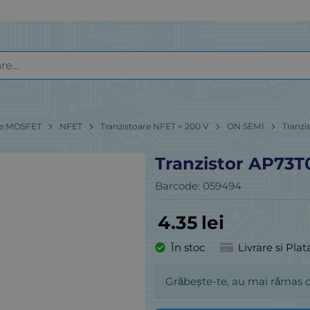
re MOSFET
NFET
Tranzistoare NFET < 200 V
ON SEMI
Tranz
Tranzistor AP73
Barcode:
059494
4.35
lei
În stoc
Livrare si Plat
Grăbește-te, au mai rămas 