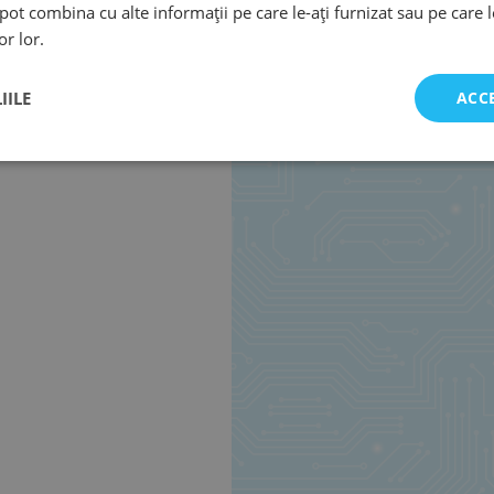
e pot combina cu alte informații pe care le-ați furnizat sau pe care 
or lor.
IILE
ACC