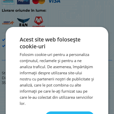
Livrare oriunde în lume:
Acest site web folosește
Diodă
cookie-uri
STM
Folosim cookie-uri pentru a personaliza
Descriere
conținutul, reclamele și pentru a ne
analiza traficul. De asemenea, împărtășim
informații despre utilizarea site-ului
Stare: NOUĂ
Diodă impulsivă; 70V 0.15A/0.5Ap 4ns SI-Di DO-
nostru cu partenerii noștri de publicitate și
35;=1N4448;1N4148
analiză, care le pot combina cu alte
informații pe care le-ați furnizat sau pe
care le-au colectat din utilizarea serviciilor
lor.