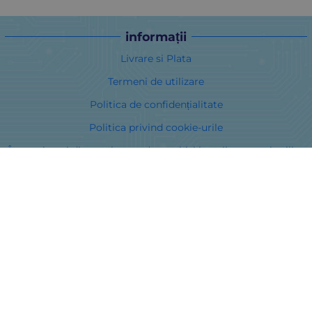
informații
Livrare si Plata
Termeni de utilizare
Politica de confidențialitate
Politica privind cookie-urile
În cazul unei dispute legate de o achiziție online, puteți utiliza
site-ul ORS
Drepturile dumneavoastră
Despre noi
Harta site-ului
Contacte
Curieri