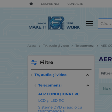
DESPRE NOI
CONTACTE
Acasa
TV, audio și video
Telecomenzi
AER C
AER
Filtre
Filtre
TV, audio și video
Telecomenzi
Nu s
AER CONDIȚIONAT RC
LCD și LED RC
Sisteme DVD și audio cu
telecomandă și