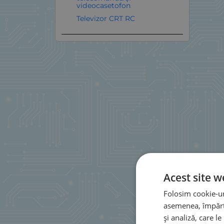
videocasetofon
Televizor CRT RC
Acest site w
Folosim cookie-uri
asemenea, împărtă
și analiză, care l