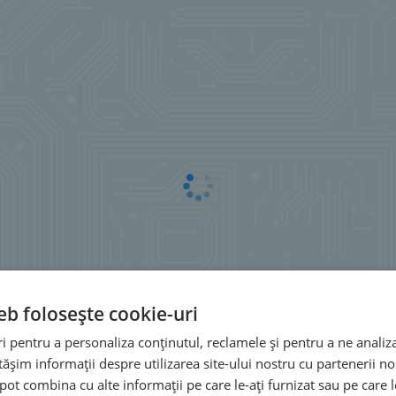
eb folosește cookie-uri
 pentru a personaliza conținutul, reclamele și pentru a ne analiza
șim informații despre utilizarea site-ului nostru cu partenerii noș
e pot combina cu alte informații pe care le-ați furnizat sau pe care 