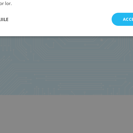
or lor.
IILE
ACC