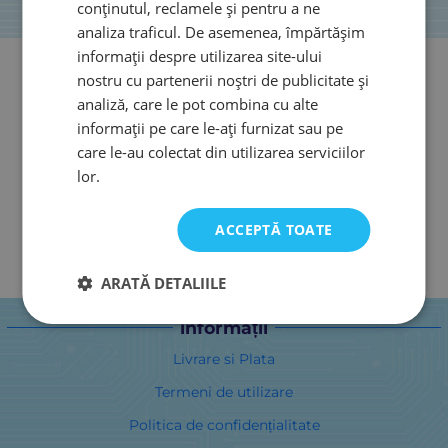
conținutul, reclamele și pentru a ne
analiza traficul. De asemenea, împărtășim
informații despre utilizarea site-ului
nostru cu partenerii noștri de publicitate și
analiză, care le pot combina cu alte
informații pe care le-ați furnizat sau pe
care le-au colectat din utilizarea serviciilor
lor.
ACCEPTĂ TOATE
ARATĂ DETALIILE
informații
Livrare si Plata
Termeni de utilizare
Politica de confidențialitate