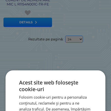
MIC L R1154N001C-TR-FE
DETAILS
Rezultate pe pagină:
Acest site web folosește
cookie-uri
Folosim cookie-uri pentru a personaliza
conținutul, reclamele și pentru a ne
analiza traficul. De asemenea, împărtășim