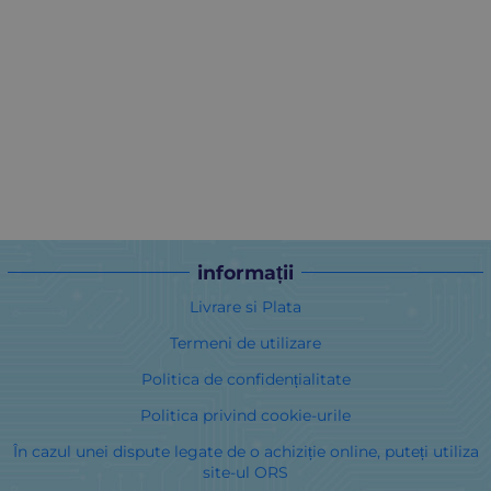
informații
Livrare si Plata
Termeni de utilizare
Politica de confidențialitate
Politica privind cookie-urile
În cazul unei dispute legate de o achiziție online, puteți utiliza
site-ul ORS