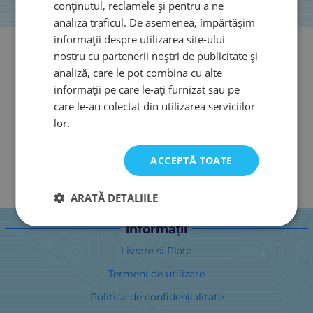
conținutul, reclamele și pentru a ne
analiza traficul. De asemenea, împărtășim
informații despre utilizarea site-ului
nostru cu partenerii noștri de publicitate și
analiză, care le pot combina cu alte
informații pe care le-ați furnizat sau pe
care le-au colectat din utilizarea serviciilor
lor.
ACCEPTĂ TOATE
ARATĂ DETALIILE
informații
Livrare si Plata
Termeni de utilizare
Politica de confidențialitate