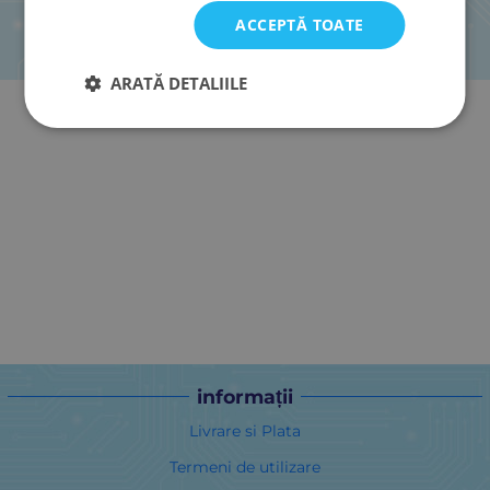
ACCEPTĂ TOATE
ARATĂ DETALIILE
informații
Livrare si Plata
Termeni de utilizare