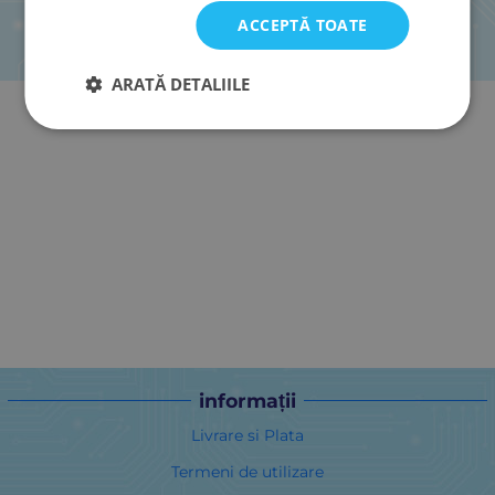
ACCEPTĂ TOATE
ARATĂ DETALIILE
informații
Livrare si Plata
Termeni de utilizare