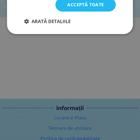
ACCEPTĂ TOATE
ARATĂ DETALIILE
informații
Livrare si Plata
Termeni de utilizare
Politica de confidențialitate