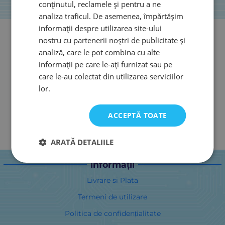
conținutul, reclamele și pentru a ne
analiza traficul. De asemenea, împărtășim
informații despre utilizarea site-ului
nostru cu partenerii noștri de publicitate și
analiză, care le pot combina cu alte
informații pe care le-ați furnizat sau pe
care le-au colectat din utilizarea serviciilor
lor.
ACCEPTĂ TOATE
ARATĂ DETALIILE
informații
Livrare si Plata
Termeni de utilizare
Politica de confidențialitate