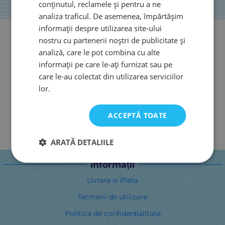
conținutul, reclamele și pentru a ne
analiza traficul. De asemenea, împărtășim
informații despre utilizarea site-ului
nostru cu partenerii noștri de publicitate și
analiză, care le pot combina cu alte
informații pe care le-ați furnizat sau pe
care le-au colectat din utilizarea serviciilor
lor.
ACCEPTĂ TOATE
ARATĂ DETALIILE
informații
Livrare si Plata
Termeni de utilizare
Politica de confidențialitate