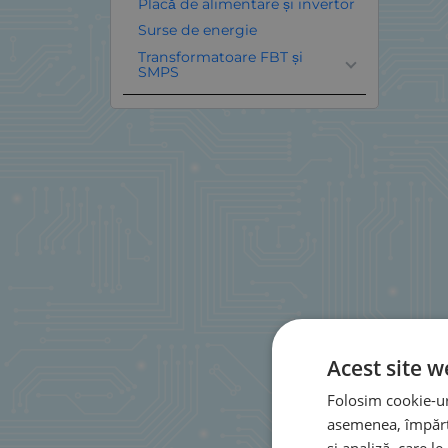
Placă de alimentare și invertor
Surse de energie
Transformatoare FBT și
SMPS
Acest site w
Folosim cookie-uri
asemenea, împărtă
și analiză, care l