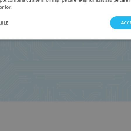
or lor.
IILE
ACC