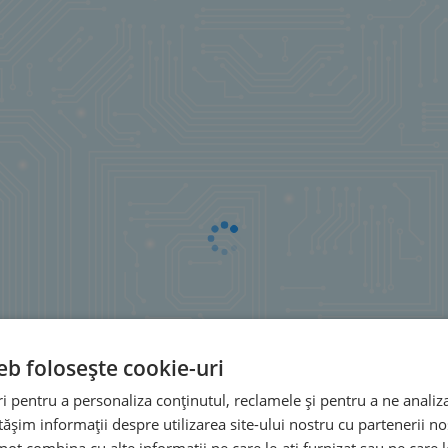
eb folosește cookie-uri
 pentru a personaliza conținutul, reclamele și pentru a ne analiza
șim informații despre utilizarea site-ului nostru cu partenerii noș
e pot combina cu alte informații pe care le-ați furnizat sau pe care 