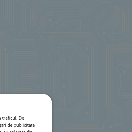
 traficul. De
tri de publicitate
le-au colectat din