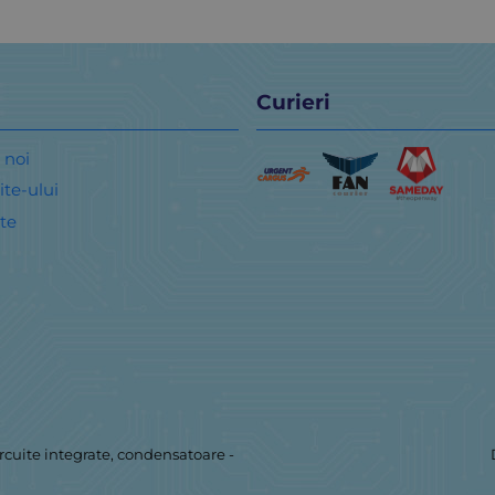
Curieri
 noi
ite-ului
te
rcuite integrate, condensatoare
-