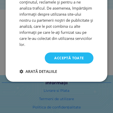
conținutul, reclamele și pentru a ne
analiza traficul. De asemenea, împărtășim
informații despre utilizarea site-ului
nostru cu partenerii noștri de publicitate și
analiză, care le pot combina cu alte
informații pe care le-ați furnizat sau pe
care le-au colectat din utilizarea serviciilor
lor.
ACCEPTĂ TOATE
ARATĂ DETALIILE
informații
Livrare si Plata
Termeni de utilizare
Politica de confidențialitate