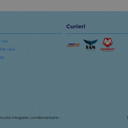
Curieri
 noi
ite-ului
te
rcuite integrate, condensatoare
-