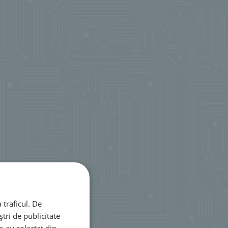
 traficul. De
tri de publicitate
le-au colectat din