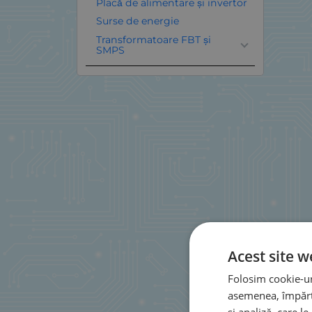
Placă de alimentare și invertor
Surse de energie
Transformatoare FBT și
SMPS
Acest site w
Folosim cookie-uri
asemenea, împărtă
și analiză, care l