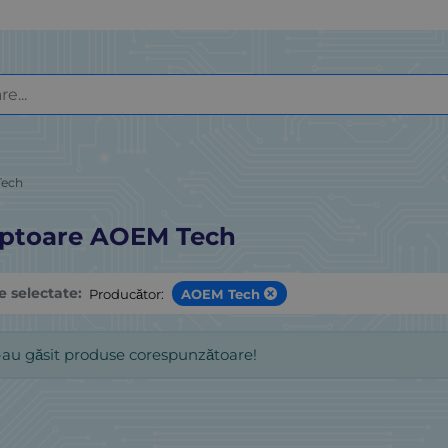
Tech
ptoare AOEM Tech
le selectate:
Producător:
AOEM Tech
-au găsit produse corespunzătoare!