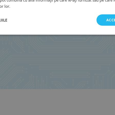
or lor.
IILE
ACC