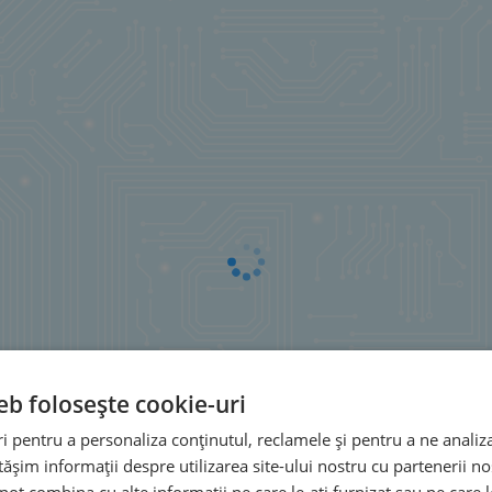
eb folosește cookie-uri
 pentru a personaliza conținutul, reclamele și pentru a ne analiza
șim informații despre utilizarea site-ului nostru cu partenerii noș
e pot combina cu alte informații pe care le-ați furnizat sau pe care 