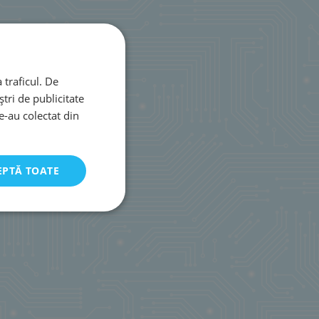
 traficul. De
tri de publicitate
le-au colectat din
EPTĂ TOATE