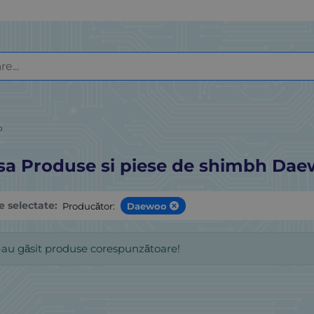
o
sa Produse si piese de shimbh Da
le selectate:
Producător:
Daewoo
-au găsit produse corespunzătoare!