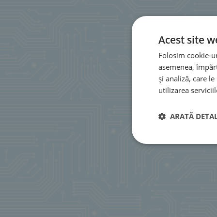
Acest site w
Folosim cookie-uri
asemenea, împărtă
și analiză, care l
utilizarea serviciil
ARATĂ DETAL