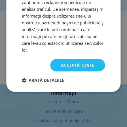
conținutul, reclamele și pentru a ne
analiza traficul. De asemenea, împărtășim
informații despre utilizarea site-ului
nostru cu partenerii noștri de publicitate și
analiză, care le pot combina cu alte
informații pe care le-ați furnizat sau pe
care le-au colectat din utilizarea serviciilor
lor.
ACCEPTĂ TOATE
ARATĂ DETALIILE
informații
Livrare si Plata
Termeni de utilizare
Politica de confidențialitate