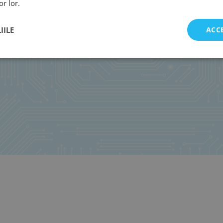
or lor.
IILE
ACC