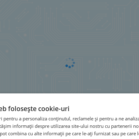
eb folosește cookie-uri
 pentru a personaliza conținutul, reclamele și pentru a ne analiza
șim informații despre utilizarea site-ului nostru cu partenerii noș
e pot combina cu alte informații pe care le-ați furnizat sau pe care 