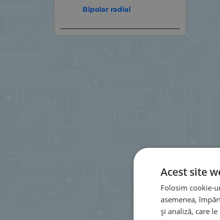
Bipolar radial
Acest site w
Folosim cookie-uri
asemenea, împărtă
și analiză, care l