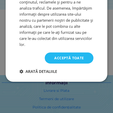
conținutul, reclamele și pentru a ne
analiza traficul. De asemenea, împărtășim
informații despre utilizarea site-ului
nostru cu partenerii noștri de publicitate și
analiză, care le pot combina cu alte
informații pe care le-ați furnizat sau pe
care le-au colectat din utilizarea serviciilor
lor.
ACCEPTĂ TOATE
ARATĂ DETALIILE
informații
Livrare si Plata
Termeni de utilizare
Politica de confidențialitate