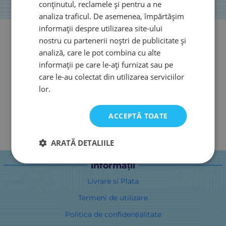
conținutul, reclamele și pentru a ne
analiza traficul. De asemenea, împărtășim
informații despre utilizarea site-ului
nostru cu partenerii noștri de publicitate și
analiză, care le pot combina cu alte
informații pe care le-ați furnizat sau pe
care le-au colectat din utilizarea serviciilor
lor.
ACCEPTĂ TOATE
ARATĂ DETALIILE
informații
Livrare si Plata
Termeni de utilizare
Politica de confidențialitate