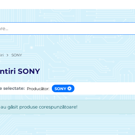
iri
SONY
ntiri SONY
le selectate:
Producător:
SONY
-au găsit produse corespunzătoare!