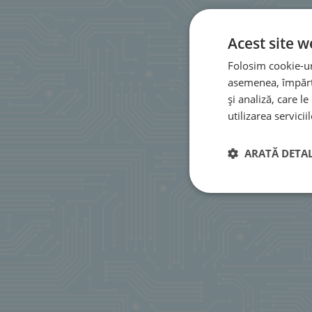
Acest site w
Folosim cookie-uri
asemenea, împărtă
și analiză, care l
utilizarea serviciil
ARATĂ DETAL