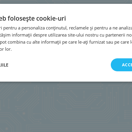
eb folosește cookie-uri
 pentru a personaliza conținutul, reclamele și pentru a ne analiza
șim informații despre utilizarea site-ului nostru cu partenerii noș
e pot combina cu alte informații pe care le-ați furnizat sau pe care 
or lor.
IILE
ACC