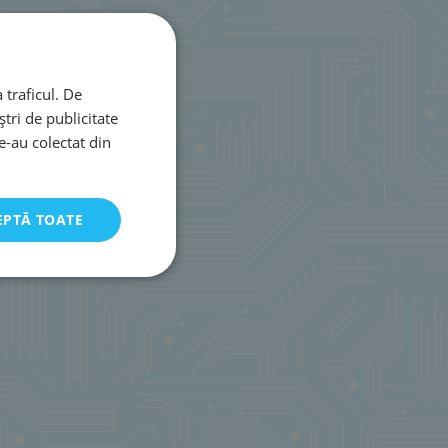
 traficul. De
tri de publicitate
le-au colectat din
EPTĂ TOATE