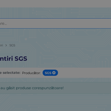
iri
SGS
ntiri SGS
le selectate:
Producător:
SGS
-au găsit produse corespunzătoare!