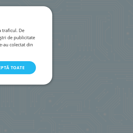
 traficul. De
tri de publicitate
le-au colectat din
EPTĂ TOATE