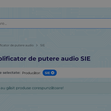
ficator de putere audio
SIE
ificator de putere audio SIE
le selectate:
Producător:
SIE
-au găsit produse corespunzătoare!