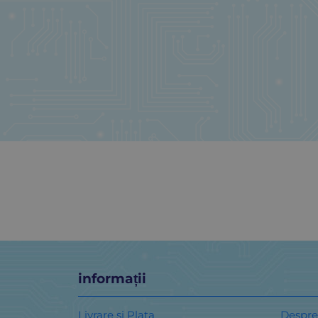
informații
Livrare si Plata
Despre