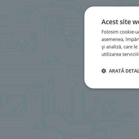
Acest site w
Folosim cookie-uri
asemenea, împărtă
și analiză, care l
utilizarea serviciil
ARATĂ DETAL