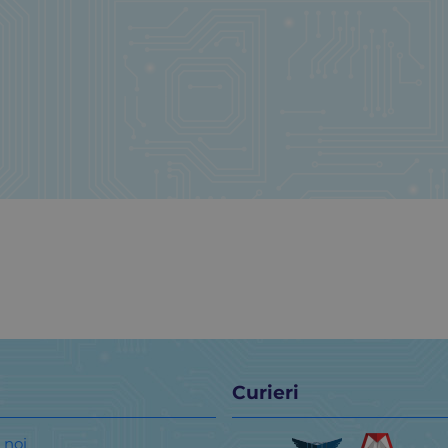
Curieri
 noi