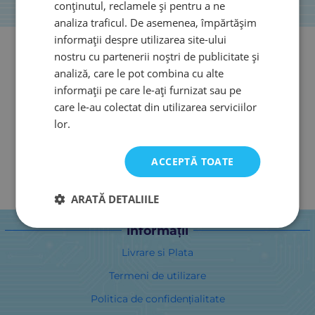
conținutul, reclamele și pentru a ne
analiza traficul. De asemenea, împărtășim
informații despre utilizarea site-ului
nostru cu partenerii noștri de publicitate și
analiză, care le pot combina cu alte
informații pe care le-ați furnizat sau pe
care le-au colectat din utilizarea serviciilor
lor.
ACCEPTĂ TOATE
ARATĂ DETALIILE
informații
Livrare si Plata
Termeni de utilizare
Politica de confidențialitate