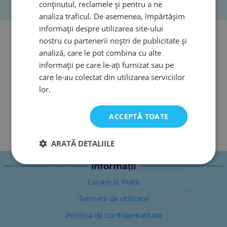
conținutul, reclamele și pentru a ne
analiza traficul. De asemenea, împărtășim
informații despre utilizarea site-ului
nostru cu partenerii noștri de publicitate și
analiză, care le pot combina cu alte
informații pe care le-ați furnizat sau pe
care le-au colectat din utilizarea serviciilor
lor.
ACCEPTĂ TOATE
ARATĂ DETALIILE
informații
Livrare si Plata
Termeni de utilizare
Politica de confidențialitate